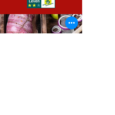
Info
Vleesboerderij
Parthenaise vee
Varkensvlees
Kippenvlees
BBQ-vlees