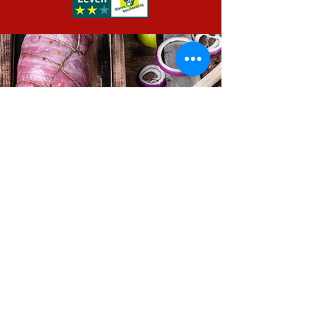
Info
Vleesboerderij
Parthenaise vee
Varkensvlees
Kippenvlees
BBQ-vlees