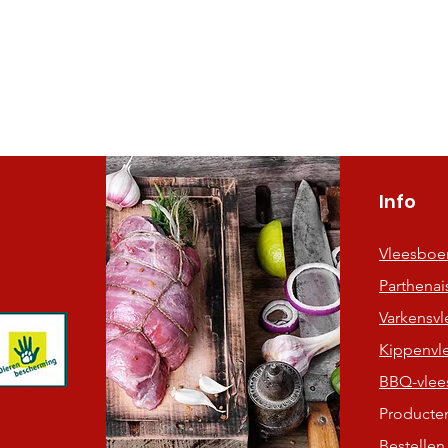
Snel overzicht
Info
Vleesboer
Parthenai
Varkensvl
Kippenvl
BBQ-vlee
Producte
Bestellen