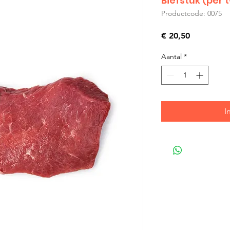
Biefstuk (per 
Productcode: 0075
Prijs
€ 20,50
Aantal
*
I