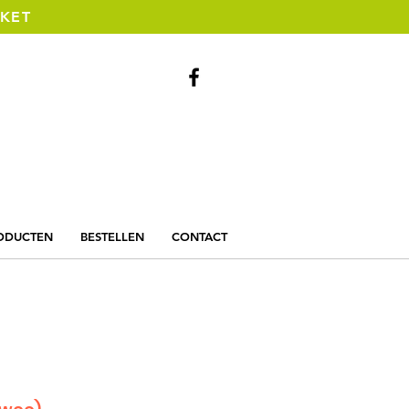
KKET
Bel ons
06 - 13 06 73 83
ODUCTEN
BESTELLEN
CONTACT