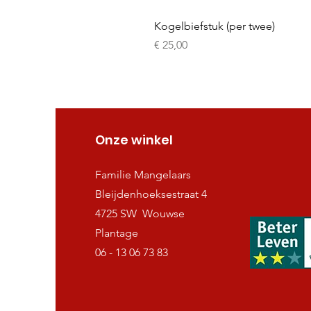
Kogelbiefstuk (per twee)
Prijs
€ 25,00
Onze winkel
Familie Mangelaars
Bleijdenhoeksestraat 4
4725 SW Wouwse
Plantage
06 - 13 06 73 83